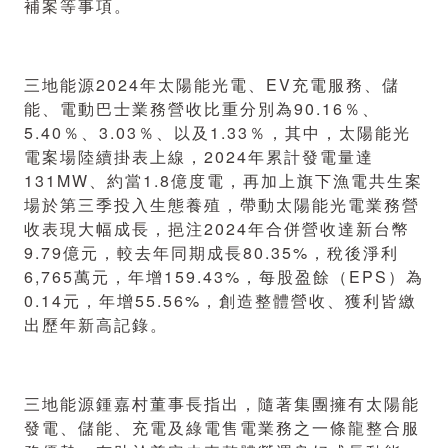
補案等事項。
三地能源2024年太陽能光電、EV充電服務、儲
能、電動巴士業務營收比重分別為90.16％、
5.40％、3.03％、以及1.33％，其中，太陽能光
電案場陸續掛表上線，2024年累計發電量達
131MW、約當1.8億度電，再加上旗下漁電共生案
場於第三季投入生態養殖，帶動太陽能光電業務營
收表現大幅成長，挹注2024年合併營收達新台幣
9.79億元，較去年同期成長80.35%，稅後淨利
6,765萬元，年增159.43%，每股盈餘（EPS）為
0.14元，年增55.56%，創造整體營收、獲利皆繳
出歷年新高記錄。
三地能源鍾嘉村董事長指出，隨著集團擁有太陽能
發電、儲能、充電及綠電售電業務之一條龍整合服