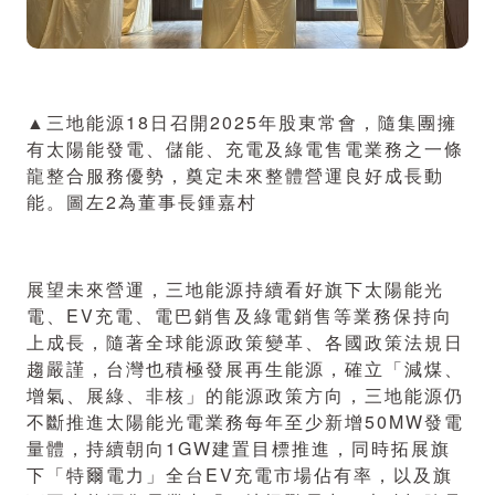
▲三地能源18日召開2025年股東常會，隨集團擁
有太陽能發電、儲能、充電及綠電售電業務之一條
龍整合服務優勢，奠定未來整體營運良好成長動
能。圖左2為董事長鍾嘉村
展望未來營運，三地能源持續看好旗下太陽能光
電、EV充電、電巴銷售及綠電銷售等業務保持向
上成長，隨著全球能源政策變革、各國政策法規日
趨嚴謹，台灣也積極發展再生能源，確立「減煤、
增氣、展綠、非核」的能源政策方向，三地能源仍
不斷推進太陽能光電業務每年至少新增50MW發電
量體，持續朝向1GW建置目標推進，同時拓展旗
下「特爾電力」全台EV充電市場佔有率，以及旗