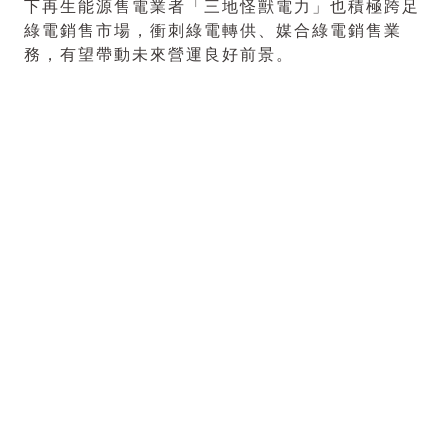
下再生能源售電業者「三地怪獸電力」也積極跨足
綠電銷售市場，衝刺綠電轉供、媒合綠電銷售業
務，有望帶動未來營運良好前景。