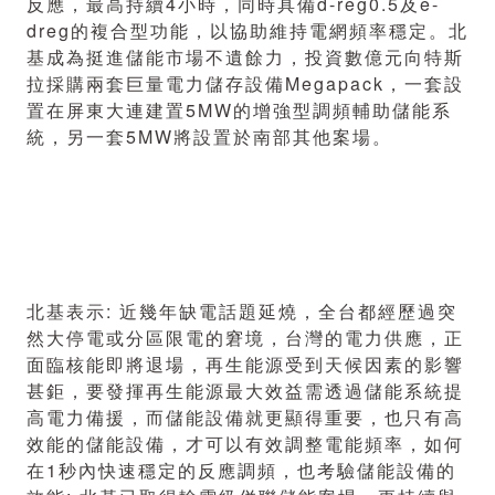
反應，最高持續4小時，同時具備d-reg0.5及e-
dreg的複合型功能，以協助維持電網頻率穩定。北
基成為挺進儲能市場不遺餘力，投資數億元向特斯
拉採購兩套巨量電力儲存設備Megapack，一套設
置在屏東大連建置5MW的增強型調頻輔助儲能系
統，另一套5MW將設置於南部其他案場。
北基表示: 近幾年缺電話題延燒，全台都經歷過突
然大停電或分區限電的窘境，台灣的電力供應，正
面臨核能即將退場，再生能源受到天候因素的影響
甚鉅，要發揮再生能源最大效益需透過儲能系統提
高電力備援，而儲能設備就更顯得重要，也只有高
效能的儲能設備，才可以有效調整電能頻率，如何
在1秒內快速穩定的反應調頻，也考驗儲能設備的