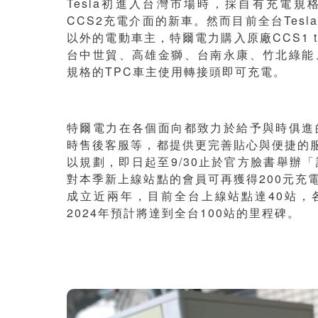
Tesla初進入台灣市場時，採自有充電規
CCS2充電介面的新車。然而目前全台Tesl
以外的電動車主，特爾電力購入原廠CCS1 
台中世貿、高雄金獅、台南永康、竹北綠能
規格的TPC車主使用轉接頭即可充電。
特爾電力在各個面向都致力於給予與時俱進
時售後客服等，都提供更完善貼心與便捷的
以規劃，即日起至9/30止於官方臉書舉辦
對本季新上線站點的會員可再獲得200元充
成立近兩年，目前全台上線站點達40站，各
2024年預計將達到全台100站的里程碑。