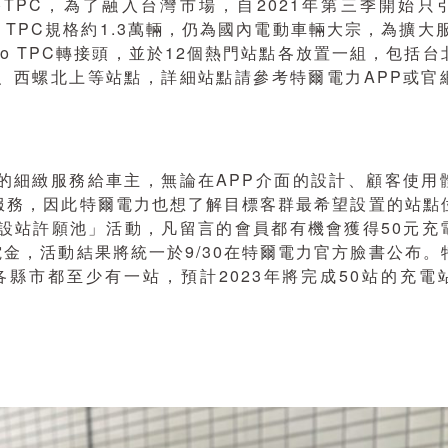
格TPC，為了融入台灣市場，自2021年第三季開始只
a TPC規格約1.3萬輛，仍為國內電動車輛大宗，為擴大
to TPC轉接頭，並於12個熱門站點各放置一組，包括台
、西螺北上等站點，詳細站點請參考特爾電力APP或官
的細緻服務給車主，無論在APP介面的設計、顧客使用
服務，因此特爾電力也想了解目標客群最希望設置的站點
「設站許願池」活動，凡留言的會員都有機會獲得50元充
電金，活動結果將統一於9/30在特爾電力官方臉書公布。
縣市都至少有一站，預計2023年將完成50站的充電