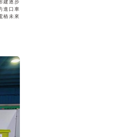
充布建逐步
灣的進口車
電樁未來