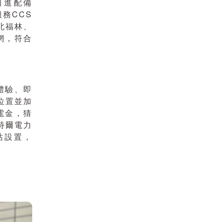
引進配備
服務CCS
北福林、
網，符合
體驗、即
位置並加
電金，猜
特爾電力
站設置，