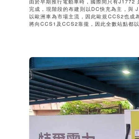
由於早期推行電動車時，國際間只有J1772 
完成，現階段的布建則以DC快充為主，與 J1
以歐洲車為市場主流，因此歐規CCS2也成
將向CCS1及CCS2靠攏，因此全數站點都